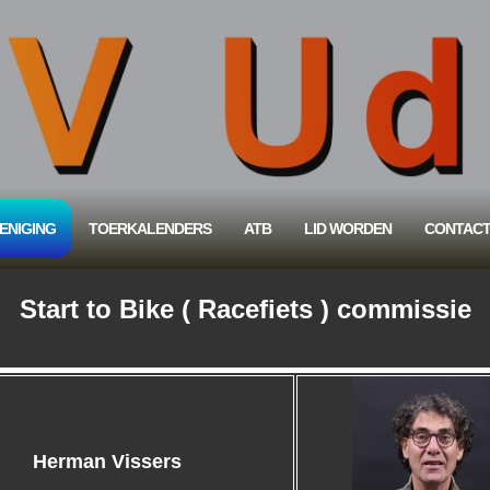
ENIGING
TOERKALENDERS
ATB
LID WORDEN
CONTAC
Start to Bike ( Racefiets ) commissie
Herman Vissers