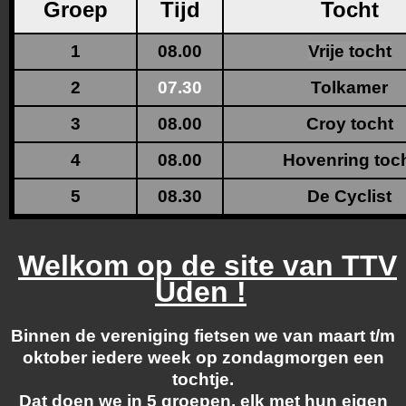
Groep
Tijd
Tocht
1
08.00
Vrije tocht
2
07.30
Tolkamer
3
08.00
Croy tocht
4
08.00
Hovenring toc
5
08.30
De Cyclist
Welkom op de site van TTV
Uden !
Binnen de vereniging fietsen we van maart t/m
oktober iedere week op zondagmorgen een
tochtje.
Dat doen we in 5 groepen, elk met hun eigen