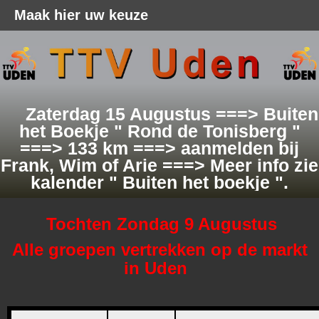
Maak hier uw keuze
Zaterdag 15 Augustus ===> Buiten
het Boekje " Rond de Tonisberg "
===> 133 km ===> aanmelden bij
Frank, Wim of Arie ===> Meer info zie
kalender " Buiten het boekje ".
Tochten Zondag 9 Augustus
Alle groepen vertrekken op de markt
in Uden