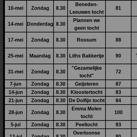
Beneden-
10-mei
Zondag
8.30
81
Leeuwen tocht
Plannen we
14-mei
Donderdag
8.30
geen tocht
17-mei
Zondag
8.30
Rossum
88
25-mei
Maandag
8.30
Liths Bakkertje
90
"Gezamelijke
31-mei
Zondag
8.30
72
tocht"
7-jun
Zondag
8.30
Geijsteren
87
14-jun
Zondag
8.30
Kloostertocht
83
21-jun
Zondag
8.30
De Dolfijn tocht
84
Emma Molen
28-jun
Zondag
8.30
100
tocht
5-jul
Zondag
8.30
Peeltocht
93
Overloonse
12-jul
Zondag
8.30
80