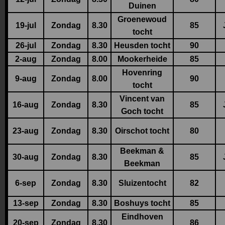
Duinen
Groenewoud
19-jul
Zondag
8.30
85
tocht
26-jul
Zondag
8.30
Heusden tocht
90
2-aug
Zondag
8.00
Mookerheide
85
Hovenring
9-aug
Zondag
8.00
90
tocht
Vincent van
16-aug
Zondag
8.30
85
Goch tocht
23-aug
Zondag
8.30
Oirschot tocht
80
Beekman &
30-aug
Zondag
8.30
85
Beekman
6-sep
Zondag
8.30
Sluizentocht
82
13-sep
Zondag
8.30
Boshuys tocht
85
Eindhoven
20-sep
Zondag
8.30
86