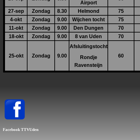
Airport
27-sep
Zondag
8.30
Helmond
75
4-okt
Zondag
9.00
Wijchen tocht
75
11-okt
Zondag
9.00
Den Dungen
70
18-okt
Zondag
9.00
8 van Uden
70
Afsluitingstocht
25-okt
Zondag
9.00
60
Rondje
Ravensteijn
Facebook
TTVUden