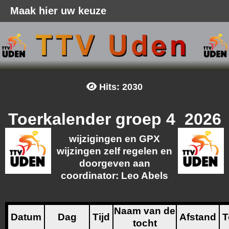
Maak hier uw keuze
Hits: 2030
Toerkalender groep 4 2026
wijzigingen en GPX
wijzingen zelf regelen en
doorgeven aan
coordinator: Leo Abels
Naam van de
Datum
Dag
Tijd
Afstand
T
tocht