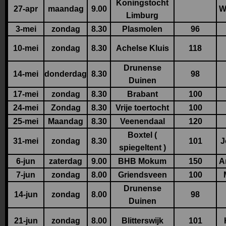
Koningstocht
27-apr
maandag
9.00
W
Limburg
3-mei
zondag
8.30
Plasmolen
96
10-mei
zondag
8.30
Achelse Kluis
118
Drunense
14-mei
donderdag
8.30
98
Duinen
17-mei
zondag
8.30
Brabant
100
24-mei
Zondag
8.30
Vrije toertocht
100
25-mei
Maandag
8.30
Veenendaal
120
Boxtel (
31-mei
zondag
8.30
101
J
spiegeltent )
6-jun
zaterdag
9.00
BHB Mokum
150
A
7-jun
zondag
8.00
Griendsveen
100
Drunense
14-jun
zondag
8.00
98
Duinen
21-jun
zondag
8.00
Blitterswijk
101