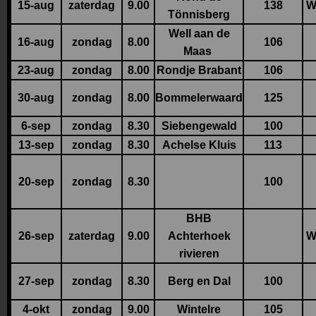
15-aug
zaterdag
9.00
138
W
Tönnisberg
Well aan de
16-aug
zondag
8.00
106
Maas
23-aug
zondag
8.00
Rondje Brabant
106
30-aug
zondag
8.00
Bommelerwaard
125
6-sep
zondag
8.30
Siebengewald
100
13-sep
zondag
8.30
Achelse Kluis
113
20-sep
zondag
8.30
100
BHB
26-sep
zaterdag
9.00
Achterhoek
W
rivieren
27-sep
zondag
8.30
Berg en Dal
100
4-okt
zondag
9.00
Wintelre
105