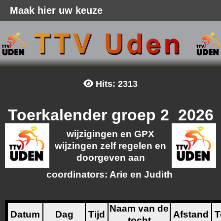
Maak hier uw keuze
Hits: 2313
Toerkalender groep 2 2026
wijzigingen en GPX
wijzingen zelf regelen en
doorgeven aan
coordinators: Arie en Judith
Naam van de
Datum
Dag
Tijd
Afstand
T
tocht