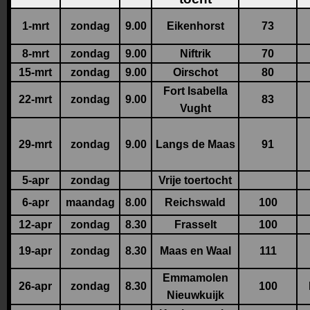
1-mrt
zondag
9.00
Eikenhorst
73
8-mrt
zondag
9.00
Niftrik
70
15-mrt
zondag
9.00
Oirschot
80
Fort Isabella
22-mrt
zondag
9.00
83
Vught
29-mrt
zondag
9.00
Langs de Maas
91
5-apr
zondag
Vrije toertocht
6-apr
maandag
8.00
Reichswald
100
12-apr
zondag
8.30
Frasselt
100
19-apr
zondag
8.30
Maas en Waal
111
Emmamolen
26-apr
zondag
8.30
100
Nieuwkuijk